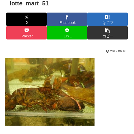
lotte_mart_51
X
Facebook
はてブ
Pocket
LINE
コピー
2017.06.18