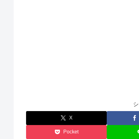
シ
X
Pocket