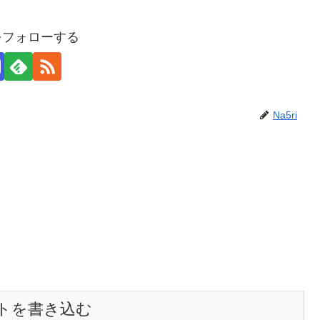
iをフォローする
Na5ri
トを書き込む