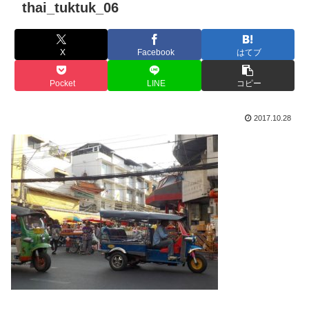
thai_tuktuk_06
X
Facebook
はてブ
Pocket
LINE
コピー
2017.10.28