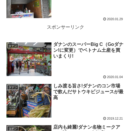
2020.01.29
スポンサーリンク
ダナンのスーパーBig C（Goダナ
ダナン
ン!に変更）でベトナム土産を買
いまくり!
2020.01.04
しみ渡る旨さ!ダナンのコン市場
ダナン
で飲んだサトウキビジュースが最
高
2019.12.21
店内も綺麗!ダナン名物ミークア
ダナン