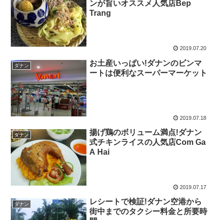
ンが旨いオススメ人気店Bep
Trang
2019.07.20
お土産いっぱい!ダナンのビンマ
ダナン
ートは便利なスーパーマーケット
2019.07.18
揚げ鶏のボリューム満点!ダナン
ダナン
式チキンライスの人気店Com Ga
A Hai
2019.07.17
レシートで検証!ダナン空港から
ダナン
街中までのタクシー料金と所要時