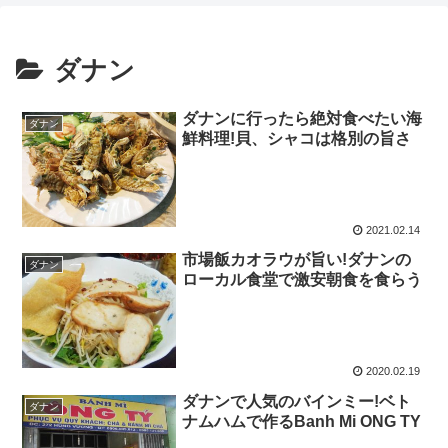
ダナン
ダナンに行ったら絶対食べたい海
ダナン
鮮料理!貝、シャコは格別の旨さ
2021.02.14
市場飯カオラウが旨い!ダナンの
ダナン
ローカル食堂で激安朝食を食らう
2020.02.19
ダナンで人気のバインミー!ベト
ダナン
ナムハムで作るBanh Mi ONG TY