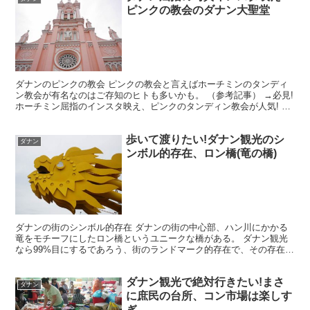
ピンクの教会のダナン大聖堂
ダナンのピンクの教会 ピンクの教会と言えばホーチミンのタンディ
ン教会が有名なのはご存知のヒトも多いかも。 （参考記事） →必見!
ホーチミン屈指のインスタ映え、ピンクのタンディン教会が人気! で
もでも、ちょーと待った！ 素敵なピンクの教会があ...
歩いて渡りたい!ダナン観光のシ
ダナン
ンボル的存在、ロン橋(竜の橋)
ダナンの街のシンボル的存在 ダナンの街の中心部、ハン川にかかる
竜をモチーフにしたロン橋というユニークな橋がある。 ダナン観光
なら99%目にするであろう、街のランドマーク的存在で、その存在感
はインパクト大！ そんなロン橋をすみからすみまで見て...
ダナン観光で絶対行きたい!まさ
ダナン
に庶民の台所、コン市場は楽しす
ぎ