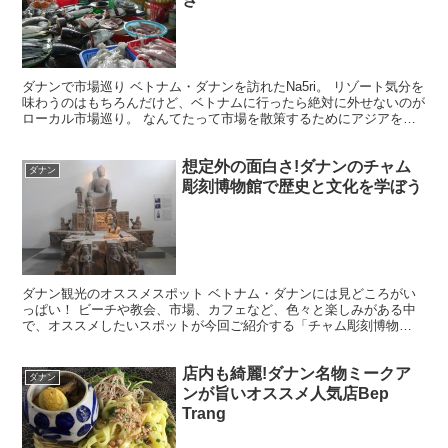
ダナンで市場巡り ベトナム・ダナンを訪れたNa5ri。 リゾート気分を
味わうのはもちろんだけど、ベトナムに行ったら絶対に外せないのが
ローカル市場巡り。 なんてたって市場を散策するためにアジアを旅
しているようなもんだから。 三度の飯よりも市場...
想定外の面白さ!ダナンのチャム
ダナン
彫刻博物館で歴史と文化を学ぼう
ダナン観光のオススメスポット ベトナム・ダナンには見どころがい
っぱい！ ビーチや教会、市場、カフェなど、色々と楽しみがある中
で、オススメしたいスポットが今回ご紹介する「チャム彫刻博物
館」。 普段、Na5riは博物館にはあまり行くことはない・...
店内も綺麗!ダナン名物ミークア
ダナン
ンが旨いオススメ人気店Bep
Trang