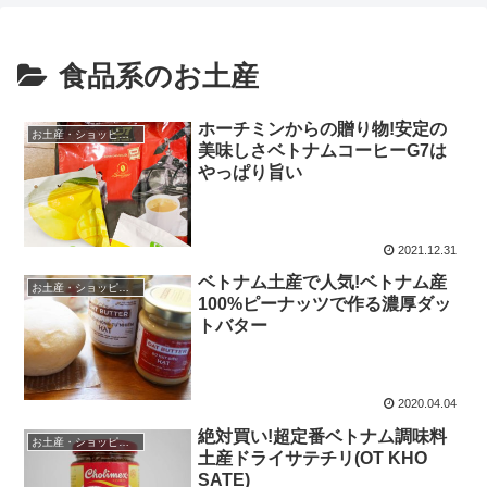
食品系のお土産
ホーチミンからの贈り物!安定の
お土産・ショッピング
美味しさベトナムコーヒーG7は
やっぱり旨い
2021.12.31
ベトナム土産で人気!ベトナム産
お土産・ショッピング
100%ピーナッツで作る濃厚ダッ
トバター
2020.04.04
絶対買い!超定番ベトナム調味料
お土産・ショッピング
土産ドライサテチリ(OT KHO
SATE)