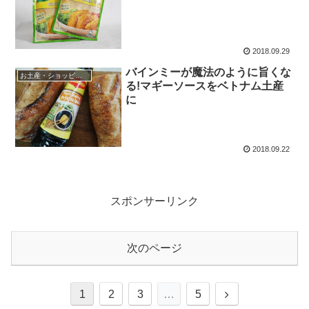
2018.09.29
バインミーが魔法のように旨くな
お土産・ショッピング
る!マギーソースをベトナム土産
に
2018.09.22
スポンサーリンク
次のページ
次
1
2
3
…
5