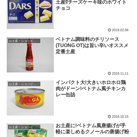
土産⁉チーズケーキ味のホワイト
チョコ
2019.02.06
ベトナム調味料のチリソース
お土産・ショッピング
(TUONG OT)は旨い辛いオススメ
定番土産
2018.11.11
インパクト大!大きいホロホロ鶏
お土産・ショッピング
肉がドーン!ベトナム風チキンカ
レー缶詰
2018.10.15
お土産に!ベトナム風唐揚げが手
お土産・ショッピング
軽に楽しめるクノールの唐揚げ粉