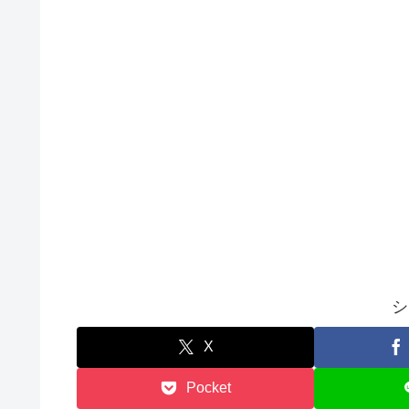
シ
X
Pocket