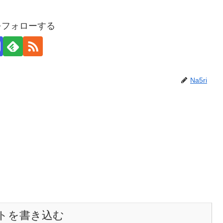
iをフォローする
Na5ri
トを書き込む