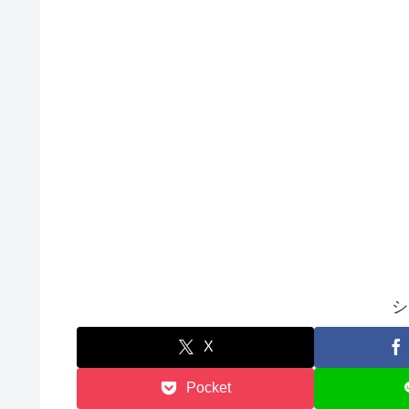
シ
X
Pocket