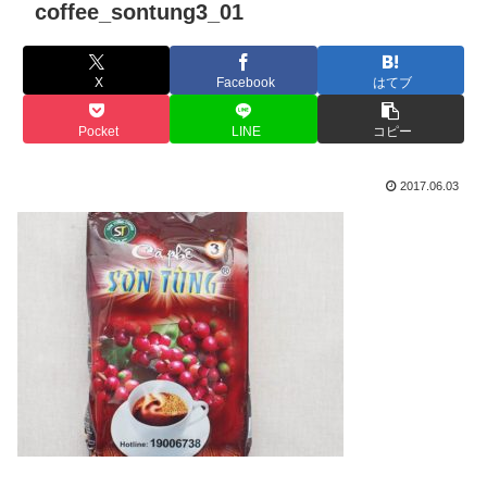
coffee_sontung3_01
X
Facebook
はてブ
Pocket
LINE
コピー
2017.06.03