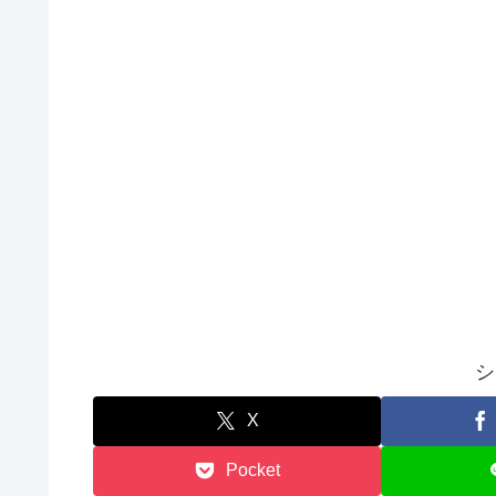
シ
X
Pocket