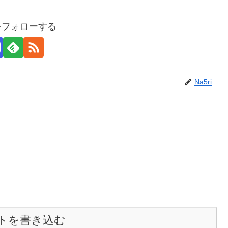
iをフォローする
Na5ri
トを書き込む