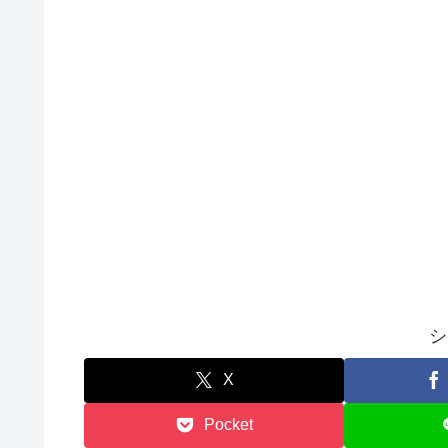
シ
X
Pocket