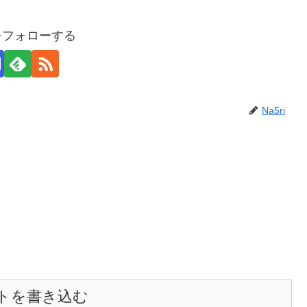
iをフォローする
Na5ri
トを書き込む