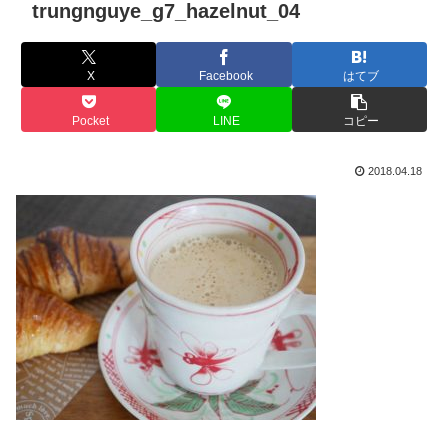
trungnguye_g7_hazelnut_04
X
Facebook
はてブ
Pocket
LINE
コピー
2018.04.18