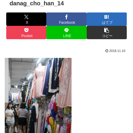
danag_cho_han_14
X
Facebook
はてブ
Pocket
LINE
コピー
2018.11.10