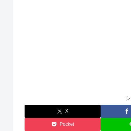
シ
X
Pocket