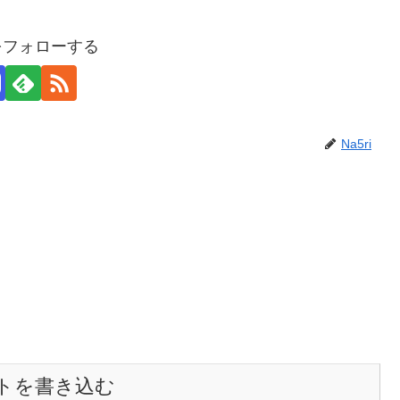
iをフォローする
Na5ri
トを書き込む