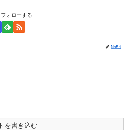
iをフォローする
Na5ri
トを書き込む