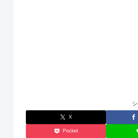
シ
X
Pocket