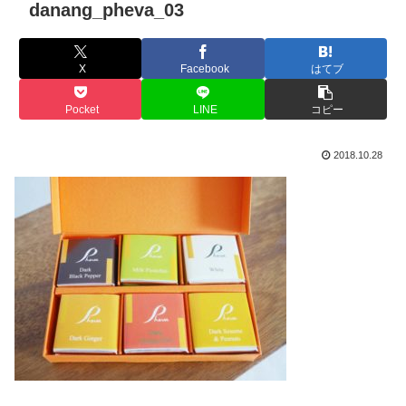
danang_pheva_03
X
Facebook
はてブ
Pocket
LINE
コピー
2018.10.28