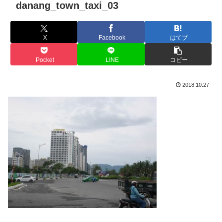
danang_town_taxi_03
X
Facebook
はてブ
Pocket
LINE
コピー
2018.10.27