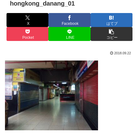
hongkong_danang_01
X
Facebook
はてブ
Pocket
LINE
コピー
2018.09.22