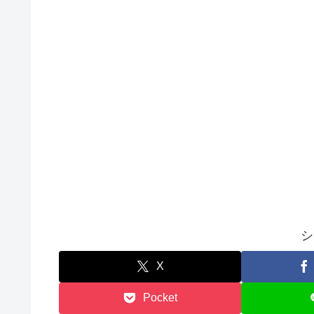
シ
X
Pocket