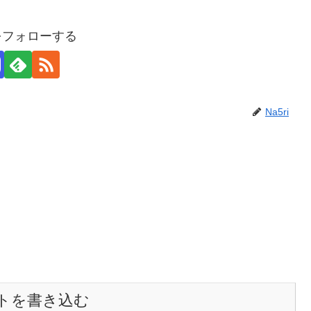
iをフォローする
Na5ri
トを書き込む