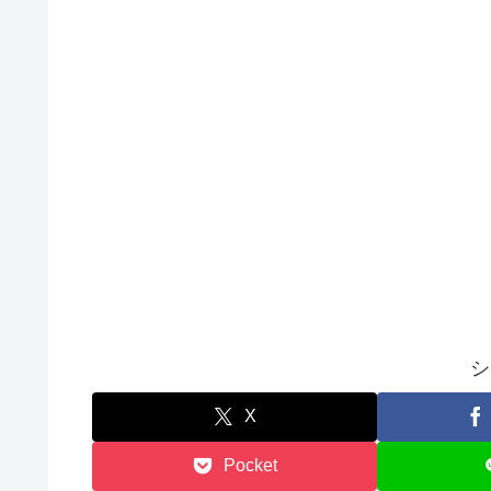
シ
X
Pocket