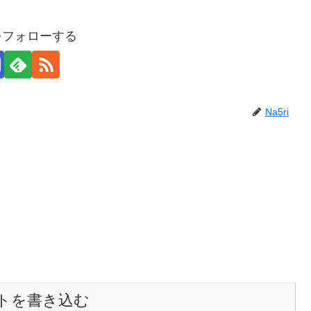
iをフォローする
Na5ri
トを書き込む