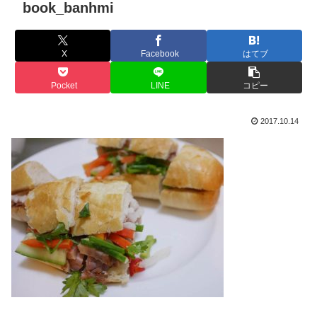
book_banhmi
X
Facebook
はてブ
Pocket
LINE
コピー
2017.10.14