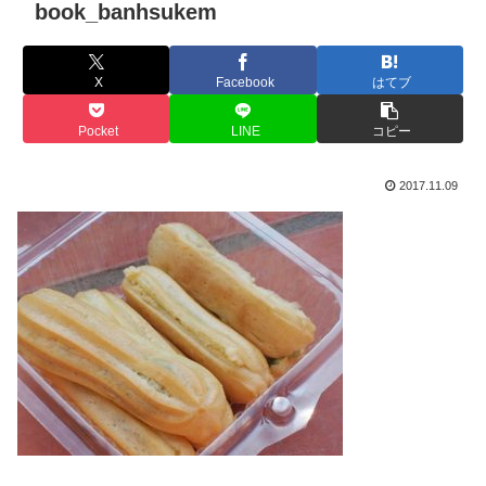
book_banhsukem
X
Facebook
はてブ
Pocket
LINE
コピー
2017.11.09