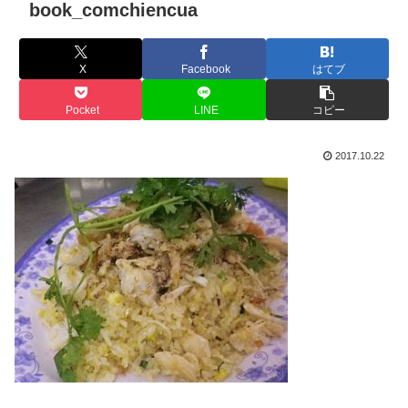
book_comchiencua
X
Facebook
はてブ
Pocket
LINE
コピー
2017.10.22