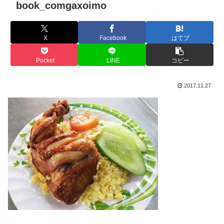
book_comgaxoimo
X
Facebook
はてブ
Pocket
LINE
コピー
2017.11.27