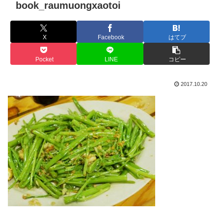
book_raumuongxaotoi
X
Facebook
はてブ
Pocket
LINE
コピー
2017.10.20