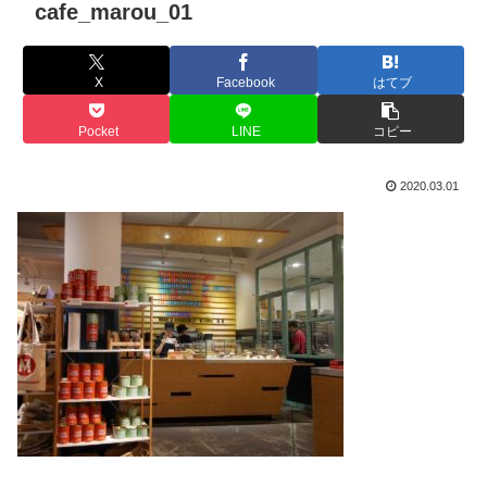
cafe_marou_01
X
Facebook
はてブ
Pocket
LINE
コピー
2020.03.01