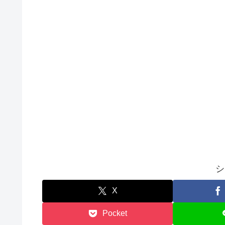
シ
X
Pocket