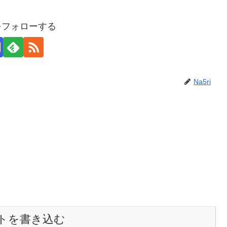
iをフォローする
Na5ri
トを書き込む