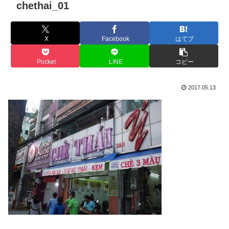
chethai_01
X
Facebook
はてブ
Pocket
LINE
コピー
2017.05.13