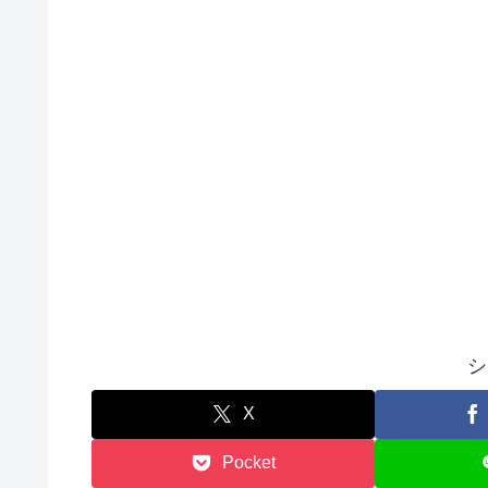
シ
X
Pocket