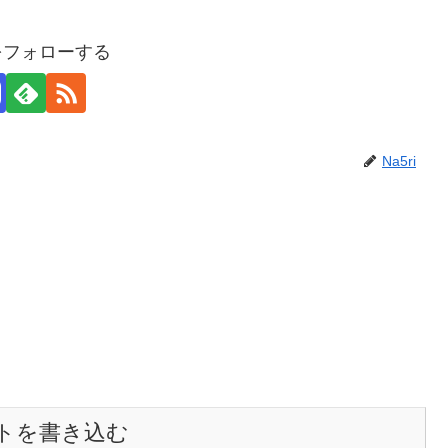
iをフォローする
Na5ri
トを書き込む