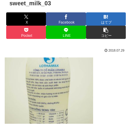
sweet_milk_03
X
Facebook
はてブ
Pocket
LINE
コピー
2018.07.29