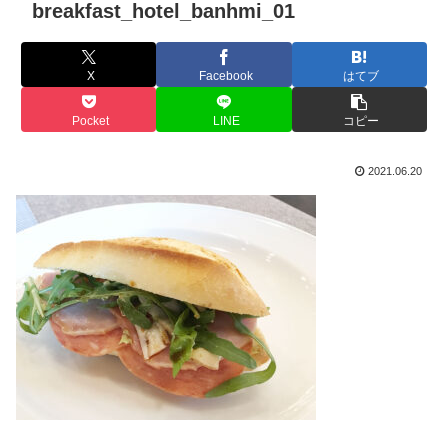
breakfast_hotel_banhmi_01
X
Facebook
はてブ
Pocket
LINE
コピー
2021.06.20