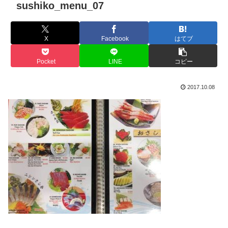
sushiko_menu_07
X
Facebook
はてブ
Pocket
LINE
コピー
2017.10.08