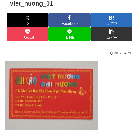
viet_nuong_01
X
Facebook
はてブ
Pocket
LINE
コピー
2017.04.29