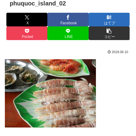
phuquoc_island_02
X
Facebook
はてブ
Pocket
LINE
コピー
2018.06.10