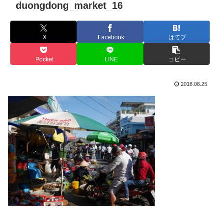
duongdong_market_16
X
Facebook
はてブ
Pocket
LINE
コピー
2018.08.25