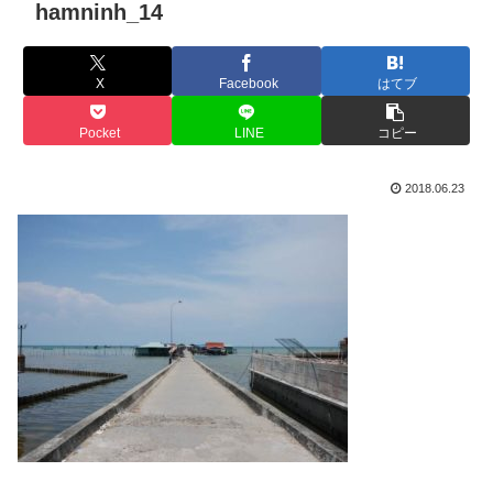
hamninh_14
X
Facebook
はてブ
Pocket
LINE
コピー
2018.06.23