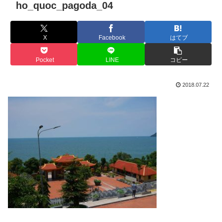
ho_quoc_pagoda_04
X
Facebook
はてブ
Pocket
LINE
コピー
2018.07.22