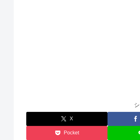
シ
X
Pocket