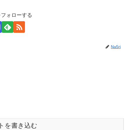
iをフォローする
Na5ri
トを書き込む