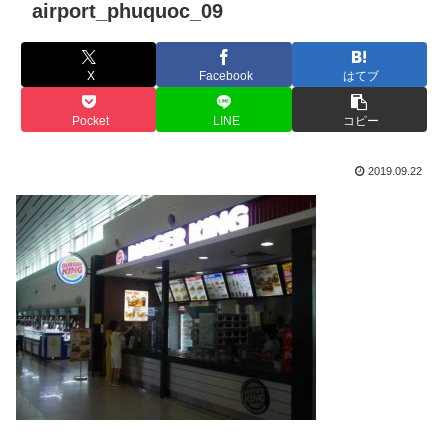
airport_phuquoc_09
X
Facebook
はてブ
Pocket
LINE
コピー
2019.09.22