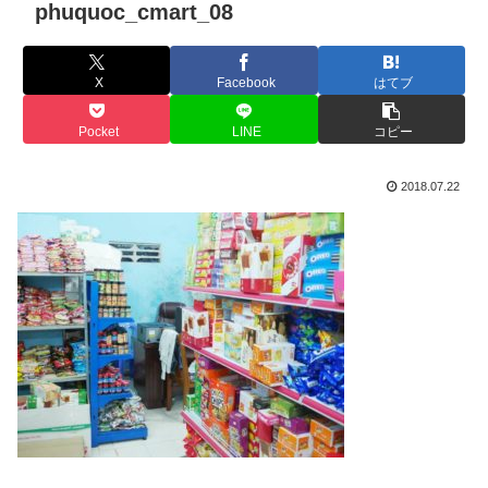
phuquoc_cmart_08
X
Facebook
はてブ
Pocket
LINE
コピー
2018.07.22