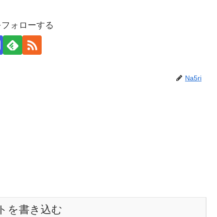
iをフォローする
Na5ri
トを書き込む