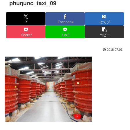
phuquoc_taxi_09
X
Facebook
はてブ
Pocket
LINE
コピー
2018.07.01