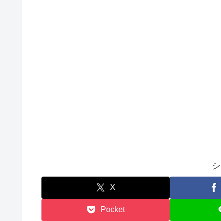
シ
X
Pocket