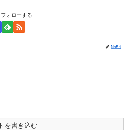
iをフォローする
Na5ri
トを書き込む