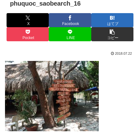
phuquoc_saobearch_16
X
Facebook
はてブ
Pocket
LINE
コピー
2018.07.22