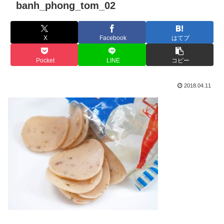
banh_phong_tom_02
X
Facebook
はてブ
Pocket
LINE
コピー
2018.04.11