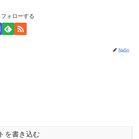
iをフォローする
Na5ri
トを書き込む