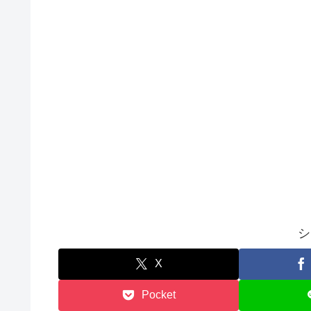
シ
X
Pocket