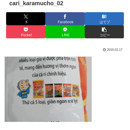
cari_karamucho_02
X
Facebook
はてブ
Pocket
LINE
コピー
2019.02.17