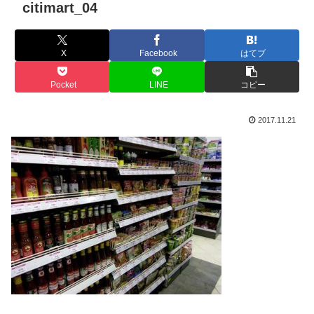
citimart_04
X
Facebook
はてブ
Pocket
LINE
コピー
2017.11.21