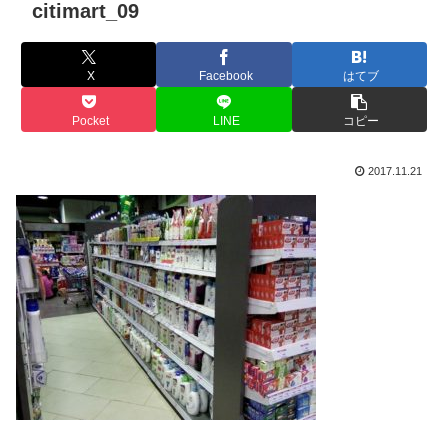
citimart_09
X
Facebook
はてブ
Pocket
LINE
コピー
2017.11.21