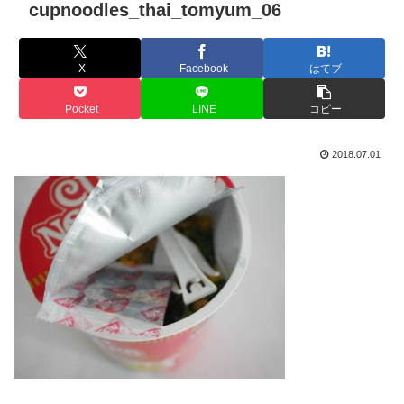
cupnoodles_thai_tomyum_06
X
Facebook
はてブ
Pocket
LINE
コピー
2018.07.01